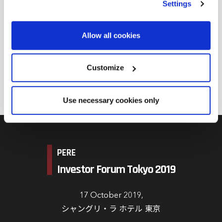
ネージングディレクター職に従事していた。2012年に東
Settings
the Privacy trigger icon.
急グループに入社する前はCalSTRSで9年間を過ごし、
世界中の不動産ファンドに投資し、米国の住宅投資案件
Find out more about how your personal data is processed
Allow all cookies
and set your preferences in the
details section
.
を手掛けていた。それ以前においてはサンフランシスコ
州立大学で経済学の教鞭をとっていた。カリフォルニア
We use cookies across this website for a number of
Customize
大学デイビス校で経済学を専攻し博士号を取得。2012年
reasons, such as keeping the site reliable and secure;
から日本在住。
some of these are essential for the site to function
Use necessary cookies only
correctly. We also use cookies for cross-site statistics,
marketing and analysis. You can change these at any
time by clicking the settings below.
PERE
Investor Forum Tokyo 2019
17 October 2019,
シャングリ・ラ ホテル 東京