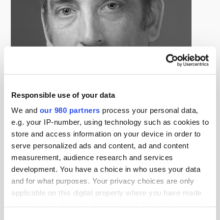
Responsible use of your data
We and
our 980 partners
process your personal data,
e.g. your IP-number, using technology such as cookies to
Charles Haase
store and access information on your device in order to
Managing Director, Aetos Japan
serve personalized ads and content, ad and content
エートス・ジャパン・エルエルシーのマネージングディ
measurement, audience research and services
レクターであり、世界におけるインベスターリレーショ
development. You have a choice in who uses your data
and for what purposes. Your privacy choices are only
ンシップを担当。2018年のエートス・ジャパン入社前
applicable on this digital property where you have made
は、東急不動産株式会社の米国企画グループにて部長職
your choices. You can change or withdraw your consent
及び東急リバブル株式会社のグローバル戦略本部にてマ
any time from the Cookie Declaration or by clicking on