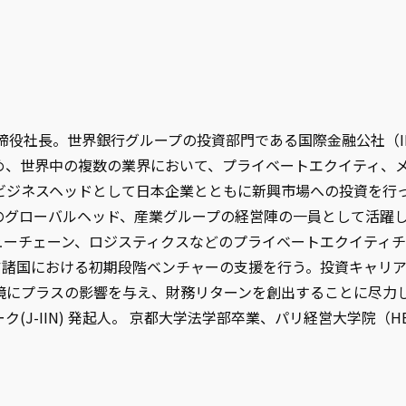
rs代表取締役社長。世界銀行グループの投資部門である国際金融公社
め、世界中の複数の業界において、プライベートエクイティ、
所のビジネスヘッドとして日本企業とともに新興市場への投資を
のグローバルヘッド、産業グループの経営陣の一員として活躍
ーチェーン、ロジスティクスなどのプライベートエクイティチー
ンティア諸国における初期段階ベンチャーの支援を行う。投資キャ
スの影響を与え、財務リターンを創出することに尽力してきた。Wome
ク(J-IIN) 発起人。 京都大学法学部卒業、パリ経営大学院（H