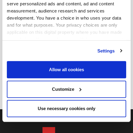
ブルの財務分野でキャリアをスタート。人々に対する情
serve personalized ads and content, ad and content
熱と変化の推進に気づき、2008 年に人事分野に転向。
measurement, audience research and services
長年にわたり、Mondelez (旧クラフト フーズ) でさまざ
development. You have a choice in who uses your data
まな人事の役割に従事し、2014 年にオランダの保険会
and for what purposes. Your privacy choices are only
applicable on this digital property where you have made
社 NN グループに入社。 6 年前より、日本事業部門のチ
your choices. You can change or withdraw your consent
ーフエンプロイーエクスペリエンスオフィサーとして勤
any time from the Cookie Declaration or by clicking on
務し、多様性、公平性、包括性を含む人材と文化に関連
Settings
the Privacy trigger icon.
するすべての事項の戦略を策定し、監督。
トルコをはじめドイツ、オランダ、日本の4 つの異なる
Find out more about how your personal data is processed
Allow all cookies
国、2 つの異なる業界と領域でキャリアを重ね、この力
and set your preferences in the
details section
.
を組織に組み込み、違いを相乗効果に変えることに自然
We use cookies across this website for a number of
Customize
な喜びを感じている。
reasons, such as keeping the site reliable and secure;
some of these are essential for the site to function
Use necessary cookies only
correctly. We also use cookies for cross-site statistics,
marketing and analysis. You can change these at any
time by clicking the settings below.