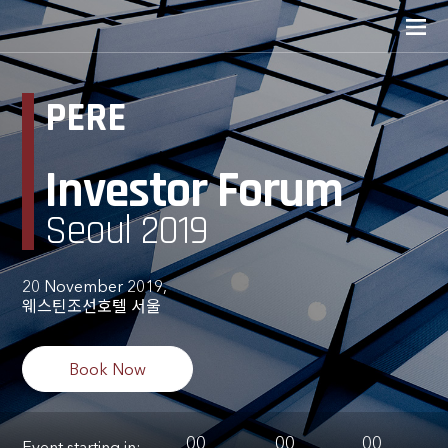
PERE
Investor Forum
Seoul 2019
20 November 2019,
웨스틴조선호텔 서울
Book Now
00
00
00