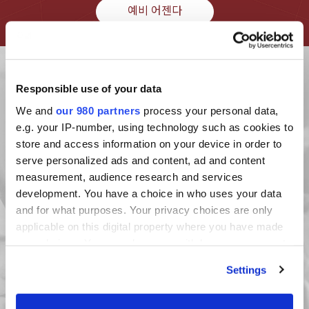
예비 어젠다
Responsible use of your data
We and
our 980 partners
process your personal data,
e.g. your IP-number, using technology such as cookies to
225+
store and access information on your device in order to
serve personalized ads and content, ad and content
measurement, audience research and services
참석자
development. You have a choice in who uses your data
and for what purposes. Your privacy choices are only
applicable on this digital property where you have made
your choices. You can change or withdraw your consent
any time from the Cookie Declaration or by clicking on
Settings
the Privacy trigger icon.
Find out more about how your personal data is processed