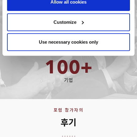
1:1.5
Allow all cookies
and set your preferences in the
details section
.
GP:LP 비율
We use cookies across this website for a number of
Customize
reasons, such as keeping the site reliable and secure;
some of these are essential for the site to function
Use necessary cookies only
correctly. We also use cookies for cross-site statistics,
marketing and analysis. You can change these at any
time by clicking the settings below.
100+
기업
포럼 참가자의
후기