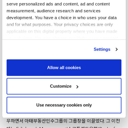
호텔(싱글애셋, 포트폴리오, 운영사) 및 기타 숙박관련부동산
serve personalized ads and content, ad and content
자산군(공유주택, 공유사무실, 학생주거시설, 실버타운, 리테
measurement, audience research and services
development. You have a choice in who uses your data
일)을 집중 공략한다. 아태지역의 리조트를 선정하고 있으며,
and for what purposes. Your privacy choices are only
조만간 미국시장진입도 계획 중이다. 당사의 고위경영진은 부
applicable on this digital property where you have made
동산 및 호텔투자, 호텔운영, 숙박시설에 독보적이면서 전문
your choices. You can change or withdraw your consent
화된 글로벌 경력을 보유하고 있으며, 이를 통해 우수한 기술,
any time from the Cookie Declaration or by clicking on
Settings
서비스, 경험에 바탕을 둔 부동산사용을 창출함으로써, 기업
the Privacy trigger icon.
및 개인 부동산소비자의 변화하는 니즈와 요구를 보다 만족시
Find out more about how your personal data is processed
키며, 궁극적으로 인컴창출과 리스크조정투자수익률을 달성
Allow all cookies
and set your preferences in the
details section
.
하고 있다.
당사 창립이전 케빈 콜켓 CEO는 11년간 Starwood Capital
We use cookies across this website for a number of
Customize
Group에 재직하면서 미국, 유럽, 아태지역을 담당하였고, 숙
reasons, such as keeping the site reliable and secure;
박시설투자팀에서 다양한 고위직을 맡았다. 예를 들어, 글로
some of these are essential for the site to function
Use necessary cookies only
벌호텔인수그룹 공동그룹장, 유럽호텔인수그룹장, 아태지역
correctly. We also use cookies for cross-site statistics,
marketing and analysis. You can change these at any
호텔그룹장 등을 역임했다. 2018년 말까지 홍콩 사무소에 근
time by clicking the settings below.
무하면서 아태부동산인수그룹의 그룹장을 이끌었다. 그 이전