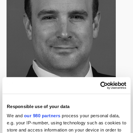
Kevin Colket
Founder and Chief Executive Officer, Global Hospitality
Investment Group
Responsible use of your data
케빈 콜켓은 GHIG(Global Hospitality Investment Group)
We and
our 980 partners
process your personal data,
의 창립자 겸 CEO이다. GHIG는 숙박업 사모펀드 부문 신생
e.g. your IP-number, using technology such as cookies to
기업으로 2019년 1월에 설립되었다. 전세계 대도시의 저평가
store and access information on your device in order to