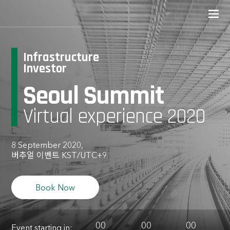
Infrastructure
Investor
Seoul Summit
Virtual experience 2020
8 September 2020,
버추얼 이벤트 KST/UTC+9
Book Now
00
00
00
Event starting in: