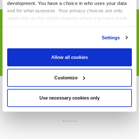
development. You have a choice in who uses your data
and for what purposes. Your privacy choices are only
applicable on this digital property where you have made
Interactive content and
your choices. You can change or withdraw your consent
actionable insights
any time from the Cookie Declaration or by clicking on
Settings
the Privacy trigger icon.
무제한 네트워킹, 라이브 스트리밍 콘텐츠, 참석자와
Find out more about how your personal data is processed
Allow all cookies
의 연결이 가능한 버추얼 네트워킹 경험 기회
and set your preferences in the
details section
.
We use cookies across this website for a number of
Customize
reasons, such as keeping the site reliable and secure;
some of these are essential for the site to function
Use necessary cookies only
아시아 최대 인프라 커뮤니티를 만
correctly. We also use cookies for cross-site statistics,
나보기
marketing and analysis. You can change these at any
time by clicking the settings below.