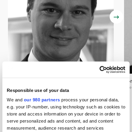
Cyril Cabanes
To
Managing Director, Infrastructure, Asia Pacific, CDPQ
Dire
Responsible use of your data
Singapore
View all speakers
We and
our 980 partners
process your personal data,
e.g. your IP-number, using technology such as cookies to
store and access information on your device in order to
serve personalized ads and content, ad and content
지금 예약하기
measurement, audience research and services