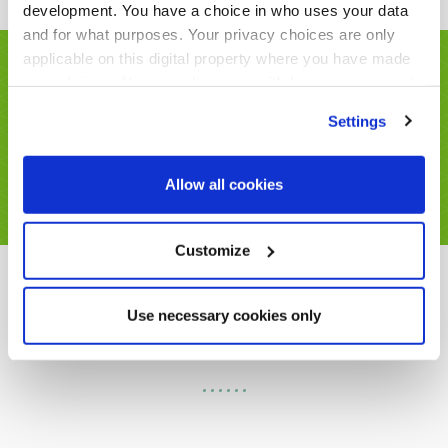
development. You have a choice in who uses your data
and for what purposes. Your privacy choices are only
applicable on this digital property where you have made
Interactive content and
your choices. You can change or withdraw your consent
actionable insights
any time from the Cookie Declaration or by clicking on
Settings
the Privacy trigger icon.
무제한 네트워킹, 라이브 스트리밍 콘텐츠, 참석자와
Find out more about how your personal data is processed
Allow all cookies
의 연결이 가능한 버추얼 네트워킹 경험 기회
and set your preferences in the
details section
.
We use cookies across this website for a number of
Customize
reasons, such as keeping the site reliable and secure;
some of these are essential for the site to function
Use necessary cookies only
아시아 최대 인프라 커뮤니티를 만
correctly. We also use cookies for cross-site statistics,
나보기
marketing and analysis. You can change these at any
time by clicking the settings below.