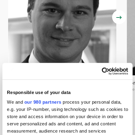
Cyril Cabanes
To
Managing Director, Infrastructure, Asia Pacific, CDPQ
Dire
Responsible use of your data
Singapore
View all speakers
We and
our 980 partners
process your personal data,
e.g. your IP-number, using technology such as cookies to
store and access information on your device in order to
serve personalized ads and content, ad and content
지금 예약하기
measurement, audience research and services