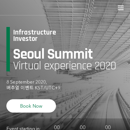
Infrastructure
Investor
Seoul Summit
Virtual experience 2020
8 September 2020,
버추얼 이벤트 KST/UTC+9
Book Now
00
00
00
Event starting in: