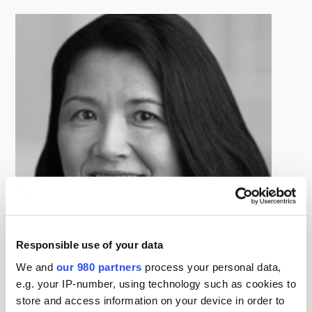
Responsible use of your data
We and
our 980 partners
process your personal data,
e.g. your IP-number, using technology such as cookies to
Tomoko Kitao
store and access information on your device in order to
Managing Director, Client Solutions, Hamilton Lane