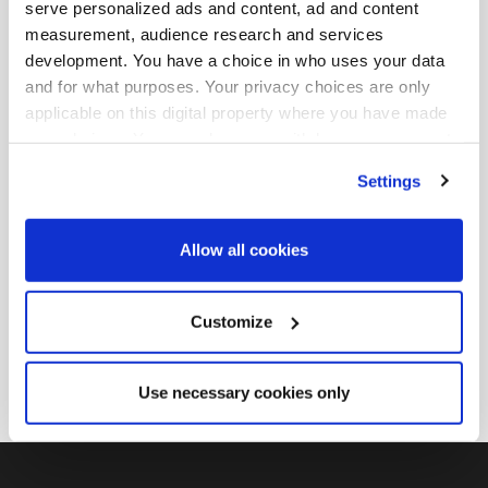
serve personalized ads and content, ad and content
北尾智子氏は、ハミルトンレーンジャパン合同会社日本
measurement, audience research and services
代表、職務執行者。クライアントソリューショングルー
development. You have a choice in who uses your data
プのマネージングディレクターとして、東京オフィスを
and for what purposes. Your privacy choices are only
統括。主に日本における顧客管理および顧客関係の発展
applicable on this digital property where you have made
を担当している。2012年に同社に入社する以前は、三菱
your choices. You can change or withdraw your consent
東京UFJ銀行に勤務し、最終職務は国際クレジット部門
any time from the Cookie Declaration or by clicking on
Settings
the Privacy trigger icon.
のチーフマネージャー。それ以前は、ストラクチャード
ファイナンス部門のシニアマネージャーとして、グロー
Find out more about how your personal data is processed
Allow all cookies
バルなプライベートエクイティファンド投資のポートフ
and set your preferences in the
details section
.
ォリオ管理を担当していた。また、同行のニューヨーク
とロンドン支社に勤務し、クレジット部門でも豊富な経
We use cookies across this website for a number of
Customize
験を有する。国際基督教大学卒。公認証券アナリスト、
reasons, such as keeping the site reliable and secure;
some of these are essential for the site to function
CFA協会会員、日本CFA協会会員。
Use necessary cookies only
correctly. We also use cookies for cross-site statistics,
marketing and analysis. You can change these at any
time by clicking the settings below.