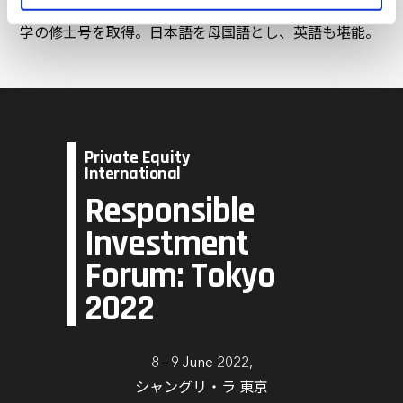
持つ。東京大学大学院農学生命科学研究科にて農業経済
marketing and analysis. You can change these at any
time by clicking the settings below.
学の修士号を取得。日本語を母国語とし、英語も堪能。
Private Equity
International
Responsible
Investment
Forum: Tokyo
2022
8 - 9 June 2022,
シャングリ・ラ 東京