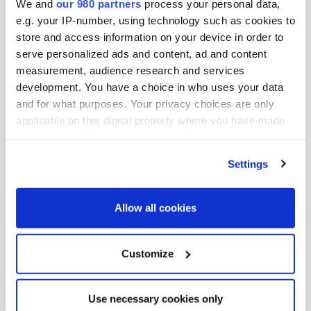
We and
our 980 partners
process your personal data,
小倉千沙氏は、株式会社メロス代表取締役。グローバル
e.g. your IP-number, using technology such as cookies to
な農産物貿易、政策、投資、市場開発に関する研究と問
store and access information on your device in order to
題解決に20年の経験を有する。国内外の事業者がグロー
serve personalized ads and content, ad and content
バルな農業食品サプライチェーンに沿って持続可能で革
measurement, audience research and services
新的なビジネスを構築できるよう支援するため、2016年
development. You have a choice in who uses your data
and for what purposes. Your privacy choices are only
に3人のパートナーとともにメロスを設立した。メロス
applicable on this digital property where you have made
設立前は、プロマーコンサルティングのシニアコンサル
your choices. You can change or withdraw your consent
タントとして、政府調査および貿易政策プログラムを主
any time from the Cookie Declaration or by clicking on
導。最近の業績としては、新たな農業ファンドが日本の
Settings
the Privacy trigger icon.
農業にもたらす潜在的影響に関する戦略的調査、農業と
食品バリューチェーンのデジタル化促進のための官学連
Find out more about how your personal data is processed
Allow all cookies
and set your preferences in the
details section
.
携イニシアチブへの助言、および農林水産省のESGおよ
び農業、食品への持続可能な投資に関する諮問委員会の
We use cookies across this website for a number of
Customize
委員などがある。人、環境、天然資源、歴史、食文化、
reasons, such as keeping the site reliable and secure;
土地利用の複雑な関係、さらに、これらの関係がビジネ
some of these are essential for the site to function
スや政府政策にどのような影響を与えるかに強い関心を
Use necessary cookies only
correctly. We also use cookies for cross-site statistics,