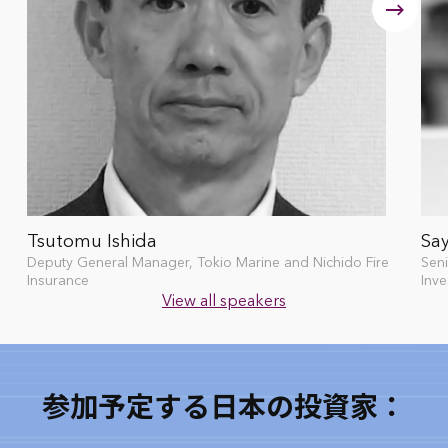
Tsutomu Ishida
Sa
Deputy General Manager, Tokio Marine and Nichido Fire
Seni
Insurance
Inv
View all speakers
National Kyosai Federation of Japan Agricultural Cooperatives (ZENKYOREN)
Nippon Life Insurance
Nomura Funds Research & Technologies
Orix Life Insurance
参加予定する日本の投資家：
Pension Fund Association
Sumitomo Life Insurance