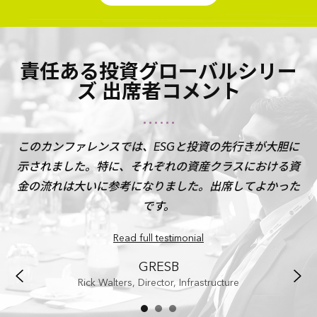
責任ある投資グローバルシリー
ズ 出席者コメント
、こ
このカンファレンスでは、ESGと投資の先行きが大胆に
P
示されました。特に、それぞれの資産クラスにおける資
イ
金の流れは大いに参考になりました。出席してよかった
です。
Read full testimonial
GRESB
Rick Walters, Director, Infrastructure