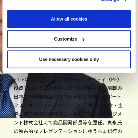
the Privacy trigger icon.
Find out more about how your personal data is processed
Allow all cookies
and set your preferences in the
details section
.
基調講演者
株式会社ゆうちょ銀行
We use cookies across this website for a number of
Customize
reasons, such as keeping the site reliable and secure;
常務執行役員 プライベートエクイティ
some of these are essential for the site to function
投資部長
Use necessary cookies only
correctly. We also use cookies for cross-site statistics,
貞永 英哉
氏
marketing and analysis. You can change these at any
time by clicking the settings below.
2016年1月入行、プライベートエクイティ（PE）
投資プログラムの創設・設計を統括する。前職の
日本生命保険相互会社では米国現地法人のポート
フォリオ・マネージャーとしてPE事業を設立・主
導、資産運用子会社のニッセイアセットマネジメ
ント株式会社にて商品開発部長等を歴任。貞永氏
の独占的なプレゼンテーションにゆうちょ銀行の