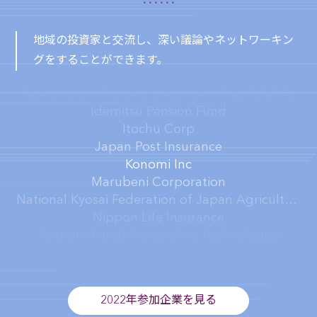
The Dai-ichi Life Insurance
The Norinchukin Bank
Tokio Marine Asset Management
地域の投資家と交流し、深い議論やネットワーキン
AXA Life Insurance
グをすることができます。
Development Bank of Japan
Government Pension Investment Fund (GPIF)
Idemitsu Pension Fund
Itochu Corp
Japan Post Insurance
Konomi Inc
Marubeni Corporation
National Kyosai Federation of Japan Agricultural Cooperatives (ZENKYOREN)
Nippon Life Insurance
Nomura Funds Research & Technologies
Orix Life Insurance
Pension Fund Association
Sumitomo Life Insurance
2022年参加企業を見る
The Dai-ichi Life Insurance