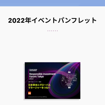
The Norinchukin Bank
Tokio Marine Asset Management
AXA Life Insurance
2022年イベントパンフレット
Development Bank of Japan
Government Pension Investment Fund (GPIF)
Idemitsu Pension Fund
Itochu Corp
Japan Post Insurance
Konomi Inc
Marubeni Corporation
National Kyosai Federation of Japan Agricultural Cooperatives (ZENKYOREN)
Nippon Life Insurance
Nomura Funds Research & Technologies
Orix Life Insurance
Pension Fund Association
Sumitomo Life Insurance
The Dai-ichi Life Insurance
The Norinchukin Bank