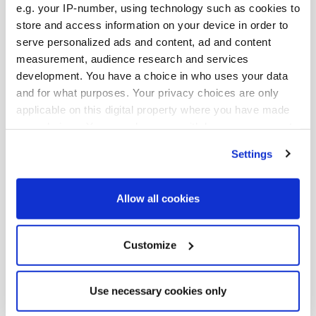
e.g. your IP-number, using technology such as cookies to
사모 부채 투자자들이
store and access information on your device in order to
놓칠 수 없는
연례 회의
serve personalized ads and content, ad and content
measurement, audience research and services
교직원공제회, 롯데손해보험, 삼성화재해상보험 등
development. You have a choice in who uses your data
거대 투자자들과 함께 국내 유일무이한 프라이빗 뎃
and for what purposes. Your privacy choices are only
applicable on this digital property where you have made
컨퍼런스에 참여하세요.
your choices. You can change or withdraw your consent
any time from the Cookie Declaration or by clicking on
Settings
the Privacy trigger icon.
글로벌 인사이트.
지역별 특화된 정보
Find out more about how your personal data is processed
Allow all cookies
and set your preferences in the
details section
.
지역 전문가 및 글로벌 펀드 매니저와 함께 글로벌
We use cookies across this website for a number of
Customize
시장에 대해 자세히 살펴보시고 포트폴리오 구축 위
reasons, such as keeping the site reliable and secure;
한 최적의 전략 조합에 대해 알아보세요.
some of these are essential for the site to function
Use necessary cookies only
correctly. We also use cookies for cross-site statistics,
marketing and analysis. You can change these at any