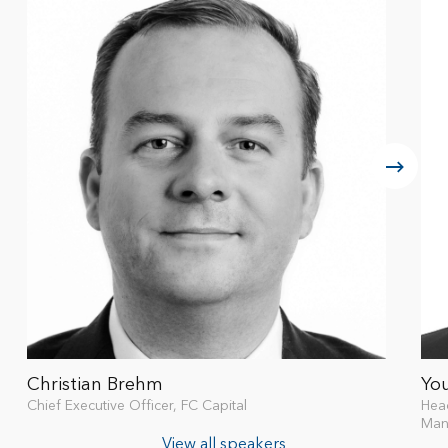
Christian Brehm
Yo
Chief Executive Officer, FC Capital
Head
Man
View all speakers