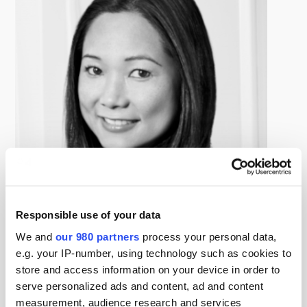
Responsible use of your data
We and
our 980 partners
process your personal data,
e.g. your IP-number, using technology such as cookies to
Joyce Lo
store and access information on your device in order to
Director, Private Capital Advisory, Lazard
serve personalized ads and content, ad and content
조이스 로 이사는 라자드(Lazard)의 Private Capital
measurement, audience research and services
Advisory Group 이사 이자 아시아 태평양 지역 부동산 전문