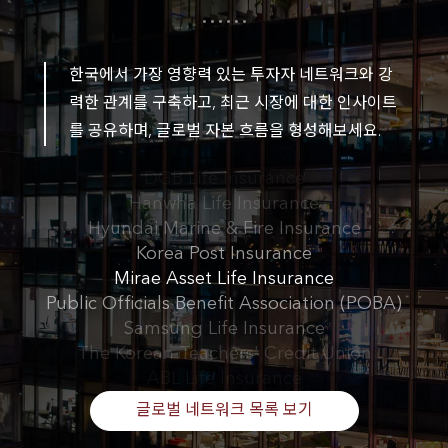
Korea Post Insurance
Mirae Asset Life Insurance
Public Officials Benefit Association (POBA)
한국에서 가장 영향력 있는 투자자 네트워크와 강
Samsung Life Insurance
The Korean Teachers' Credit Union
력한 관계를 구축하고, 최근 시장에 대한 인사이트
ABL Life Insurance
를 공유하며, 글로벌 자본 흐름을 형성해보세요.
AIA Life Korea
DGB Life Insurance
Hanwha Life Insurance
Hyundai Marine & Fire Insurance
Korea Post Insurance
Mirae Asset Life Insurance
Public Officials Benefit Association (POBA)
Samsung Life Insurance
The Korean Teachers' Credit Union
ABL Life Insurance
AIA Life Korea
글로벌 네트워크 목록 보기
DGB Life Insurance