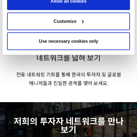
Allow all cookies
and set your preferences in the
details section
.
We use cookies across this website for a number of
Customize
reasons, such as keeping the site reliable and secure;
some of these are essential for the site to function
Use necessary cookies only
correctly. We also use cookies for cross-site statistics,
marketing and analysis. You can change these at any
네트워크를 넓혀 보기
time by clicking the settings below.
전용 네트워킹 기회를 통해 한국의 투자자 및 글로벌
매니저들과 친밀한 관계를 맺어 보세요.
AIA Life Korea
DGB Life Insurance
저희의 투자자 네트워크를 만나
Hanwha Life Insurance
보기
Hyundai Marine & Fire Insurance