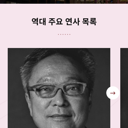
Hanwha Life Insurance
Hyundai Marine & Fire Insurance
Korea Post Insurance
역대 주요 연사 목록
Mirae Asset Life Insurance
Public Officials Benefit Association (POBA)
Samsung Life Insurance
The Korean Teachers' Credit Union