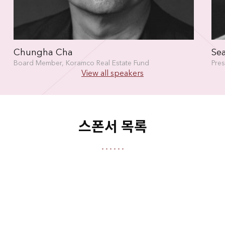
Chungha Cha
Sea
Board Member, Koramco Real Estate Fund
Pres
View all speakers
스폰서 목록