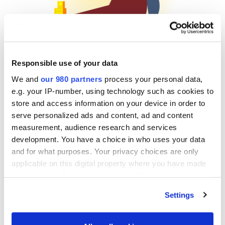
Responsible use of your data
전략적인 인사이트를 얻기
We and
our 980 partners
process your personal data,
e.g. your IP-number, using technology such as cookies to
store and access information on your device in order to
2022년에 투자자들이 중점을 둘 핵심 분야와 전략 등
serve personalized ads and content, ad and content
을 파악해보세요.
measurement, audience research and services
development. You have a choice in who uses your data
and for what purposes. Your privacy choices are only
applicable on this digital property where you have made
your choices. You can change or withdraw your consent
any time from the Cookie Declaration or by clicking on
Settings
the Privacy trigger icon.
Find out more about how your personal data is processed