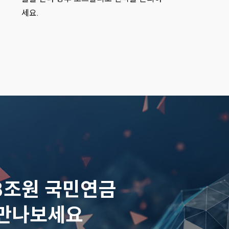
세요.
 Group
anagement
oup
nc
8조원 국민연금
를 만나보세요