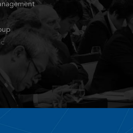
anagement
oup
nc
es Pension Service (GEPS)
ce
re Insurance