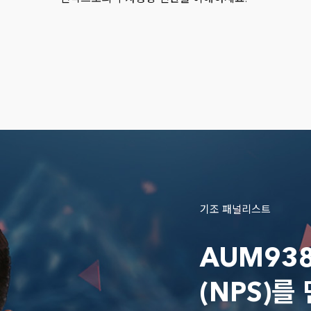
ABL Life Insurance
Affiliated Managers
AIALife Korea
BlackRock
CapitaLand Fund M
Catella Asia
Crescent Capital Gr
기조 패널리스트
Crestline Investors I
DGB Life Insurance
AUM93
EQT Partners
(NPS)