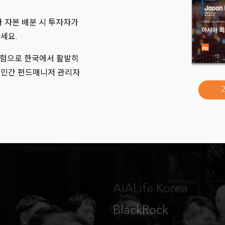
Korea Post Savings
 자본 배분 시 투자자가
KTB Asset Managem
세요.
Lotte Non-Life Insur
막 포험으로 한국에서 활발히
 민간 펀드매니저 관리자
Mirae Asset Global 
Northleaf Capital Pa
Nuveen
ABL Life Insurance
Affiliated Managers
AIALife Korea
BlackRock