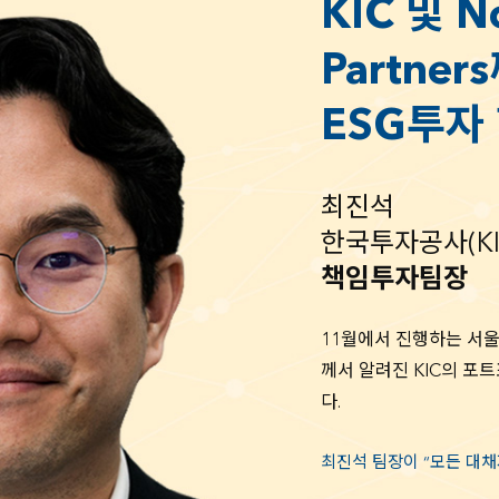
KIC 및 No
Lotte Non-Life Insur
Partne
Mirae Asset Global 
ESG투자
Northleaf Capital Pa
Nuveen
최진석
한국투자공사(KI
책임투자팀장
11월에서 진행하는 서
께서 알려진 KIC의 포
다.
최진석 팀장이 “모든 대채