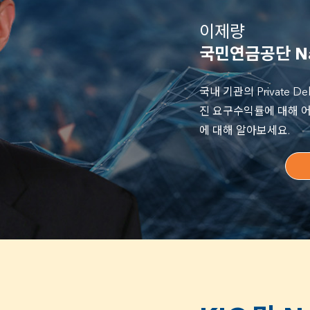
Goldman Sachs
Government Employe
이제량
국민연금공단 Nati
Hanwha Life Insuran
Hyundai Marine & Fi
국내 기관의 Private
진 요구수익률에 대해 
IFM Investors
에 대해 알아보세요.
I Squared Capital
KB Life Insurance
KDB Life Insurance
Korea Investment Co
Korea Post Savings
KTB Asset Managem