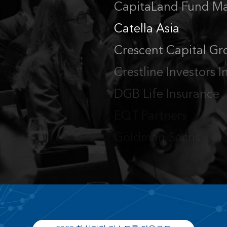
CapitaLand Fund M
커
Catella Asia
Crescent Capital Gr
Crestline Investors I
DGB Life Insurance
EQT Partners
Goldman Sachs
Government Employe
Hanwha Life Insuran
Hyundai Marine & Fi
IFM Investors