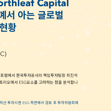
rthleaf Capital
ance
rs꼐서 아는 글로벌
Investments
 현황
rtners
C)
울포럼에서 한국투자공사의 책임투자팀장 최진석
트포리오에서 ESG요소를 고려하는 점을 분석합니
자산 투자시엔 ESG 측면에서 검토 후 투자위원회에