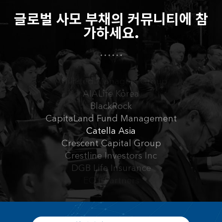
Lotte Non-Life Insurance
글로벌 사모 부채의 커뮤니티에 참
Mirae Asset Global Investments
가하세요.
Northleaf Capital Partners
Nuveen
ABL Life Insurance
Affiliated Managers Group
AIALife Korea
BlackRock
CapitaLand Fund Management
Catella Asia
Crescent Capital Group
Crestline Investors Inc
DGB Life Insurance
EQT Partners
Goldman Sachs
Government Employees Pension Service (GEPS)
Hanwha Life Insurance