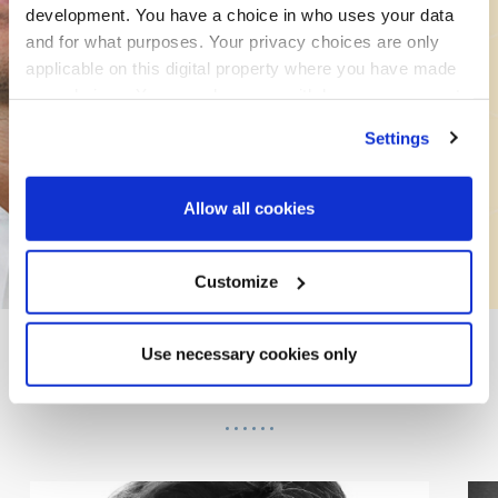
development. You have a choice in who uses your data
임투자팀장 최진석께서 알려진 KIC의 포트포리오에서
and for what purposes. Your privacy choices are only
ESG요소를 고려하는 점을 분석합니다.
applicable on this digital property where you have made
your choices. You can change or withdraw your consent
최진석 팀장이 “모든 대채자산 투자시엔 ESG 측면에서 검
any time from the Cookie Declaration or by clicking on
Settings
the Privacy trigger icon.
토 후 투자위원회에 상정한다.”고 말했다.
Find out more about how your personal data is processed
Allow all cookies
and set your preferences in the
details section
.
프로그램을 다운로드
We use cookies across this website for a number of
Customize
reasons, such as keeping the site reliable and secure;
some of these are essential for the site to function
Use necessary cookies only
correctly. We also use cookies for cross-site statistics,
2022년 연사명단
marketing and analysis. You can change these at any
time by clicking the settings below.