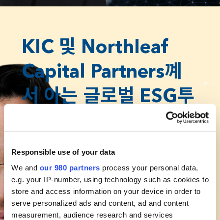
KIC 및 Northleaf
Capital Partners꼐
서 아는 글로벌 ESG투
자 현황
Responsible use of your data
최진석
We and
our 980 partners
process your personal data,
한국투자공사(KIC)
e.g. your IP-number, using technology such as cookies to
책임투자팀장
store and access information on your device in order to
serve personalized ads and content, ad and content
measurement, audience research and services
11월에서 진행하는 서울포럼에서 한국투자공사의 책