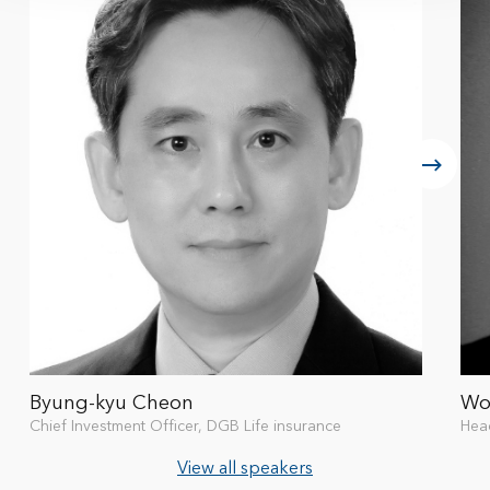
Byung-kyu Cheon
Wo
Chief Investment Officer, DGB Life insurance
Hea
View all speakers