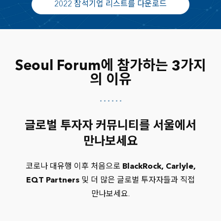
Hyundai Marine & Fire Insurance
2022 참석기업 리스트를 다운로드
IFM Investors
I Squared Capital
KB Life Insurance
KDB Life Insurance
Korea Investment Corporation (KIC)
Seoul Forum에 참가하는 3가지
Korea Post Savings
의 이유
KTB Asset Management
Lotte Non-Life Insurance
Mirae Asset Global Investments
Northleaf Capital Partners
글로벌 투자자 커뮤니티를 서울에서
Nuveen
만나보세요
ABL Life Insurance
Affiliated Managers Group
코로나 대유행 이후 처음으로
BlackRock, Carlyle,
AIALife Korea
EQT Partners
및 더 많은 글로벌 투자자들과 직접
BlackRock
만나보세요.
CapitaLand Fund Management
Catella Asia