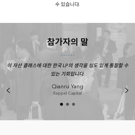
수 있습니다.
참가자의 말
P들
이 자산 클래스에 대한 한국 LP의 생각을 심도 있게 통찰할 수
매
있는 기회입니다.
선
Qianru Yang
Keppel Capital