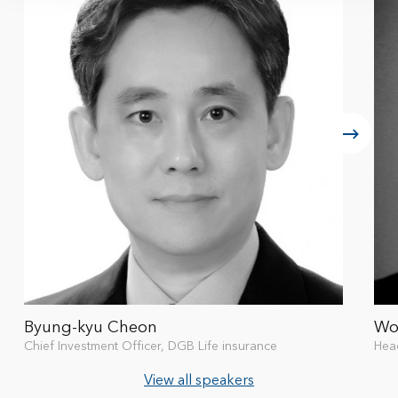
Byung-kyu Cheon
Wo
Chief Investment Officer, DGB Life insurance
Hea
View all speakers