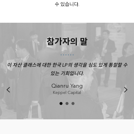
수 있습니다.
참가자의 말
P들
이 자산 클래스에 대한 한국 LP의 생각을 심도 있게 통찰할 수
매
있는 기회입니다.
선
Qianru Yang
Keppel Capital