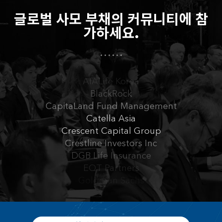
Lotte Non-Life Insurance
글로벌 사모 부채의 커뮤니티에 참
Mirae Asset Global Investments
Northleaf Capital Partners
가하세요.
Nuveen
ABL Life Insurance
Affiliated Managers Group
AIALife Korea
BlackRock
CapitaLand Fund Management
Catella Asia
Crescent Capital Group
Crestline Investors Inc
DGB Life Insurance
EQT Partners
Goldman Sachs
Government Employees Pension Service (GEPS)
Hanwha Life Insurance
Hyundai Marine & Fire Insurance