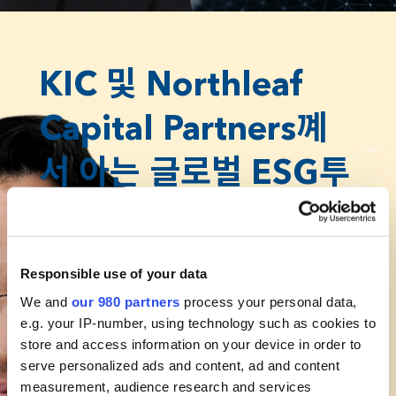
KIC 및 Northleaf
Capital Partners꼐
서 아는 글로벌 ESG투
자 현황
Responsible use of your data
최진석
We and
our 980 partners
process your personal data,
한국투자공사(KIC)
e.g. your IP-number, using technology such as cookies to
책임투자팀장
store and access information on your device in order to
serve personalized ads and content, ad and content
measurement, audience research and services
11월에서 진행하는 서울포럼에서 한국투자공사의 책