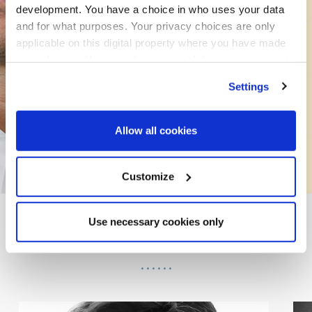
development. You have a choice in who uses your data
임투자팀장 최진석께서 알려진 KIC의 포트포리오에서
and for what purposes. Your privacy choices are only
ESG요소를 고려하는 점을 분석합니다.
applicable on this digital property where you have made
your choices. You can change or withdraw your consent
최진석 팀장이 “모든 대채자산 투자시엔 ESG 측면에서 검
any time from the Cookie Declaration or by clicking on
Settings
the Privacy trigger icon.
토 후 투자위원회에 상정한다.”고 말했다.
Find out more about how your personal data is processed
Allow all cookies
and set your preferences in the
details section
.
프로그램을 다운로드
We use cookies across this website for a number of
Customize
reasons, such as keeping the site reliable and secure;
some of these are essential for the site to function
Use necessary cookies only
correctly. We also use cookies for cross-site statistics,
2022년 연사명단
marketing and analysis. You can change these at any
time by clicking the settings below.