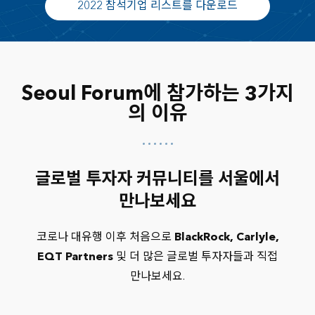
2022 참석기업 리스트를 다운로드
IFM Investors
I Squared Capital
KB Life Insurance
KDB Life Insurance
Korea Investment Corporation (KIC)
Seoul Forum에 참가하는 3가지
Korea Post Savings
의 이유
KTB Asset Management
Lotte Non-Life Insurance
Mirae Asset Global Investments
Northleaf Capital Partners
글로벌 투자자 커뮤니티를 서울에서
Nuveen
만나보세요
ABL Life Insurance
Affiliated Managers Group
코로나 대유행 이후 처음으로
BlackRock, Carlyle,
AIALife Korea
EQT Partners
및 더 많은 글로벌 투자자들과 직접
BlackRock
CapitaLand Fund Management
만나보세요.
Catella Asia
Crescent Capital Group