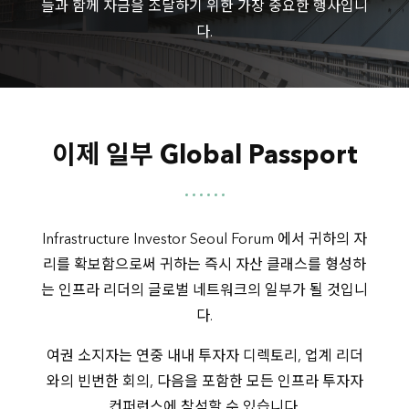
들과 함께 자금을 조달하기 위한 가장 중요한 행사입니
KB Insurance
다.
KDB Life Insurance
Korea Development Bank
Korea Fire Officials Credit Union
Korean Reinsurance
Korean Teachers Credit Union
MetLife Insurance
이제 일부 Global Passport
National Agricultural Cooperative Federation
National Federation of Fisheries Cooperatives
National Pension Service
Infrastructure Investor Seoul Forum 에서 귀하의 자
NH Life Insurance
Samsung Fire & Marine Insurance
리를 확보함으로써 귀하는 즉시 자산 클래스를 형성하
Seoul Guarantee Insurance
는 인프라 리더의 글로벌 네트워크의 일부가 될 것입니
Shinhan Bank
다.
The Korean Teachers' Credit Union
The Police Mutual Aid Association
여권 소지자는 연중 내내 투자자 디렉토리, 업계 리더
Tong Yang Life Insurance
와의 빈번한 회의, 다음을 포함한 모든 인프라 투자자
컨퍼런스에 참석할 수 있습니다.