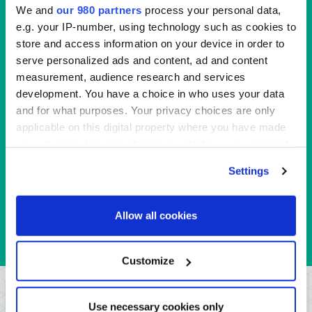
We and
our 980 partners
process your personal data,
e.g. your IP-number, using technology such as cookies to
store and access information on your device in order to
serve personalized ads and content, ad and content
measurement, audience research and services
development. You have a choice in who uses your data
and for what purposes. Your privacy choices are only
applicable on this digital property where you have made
your choices. You can change or withdraw your consent
일본 최고의 전문가로부터 통찰력 얻기
any time from the Cookie Declaration or by clicking on
Settings
the Privacy trigger icon.
아시아 인프라 시장의 현황에 대해 논의하고 일본에서
가장 성공적인 기관 투자자들과 투자 전략을 논의하십
Find out more about how your personal data is processed
Allow all cookies
National Federation of Fisheries Cooperatives
시오.
and set your preferences in the
details section
.
National Pension Service
NH Life Insurance
We use cookies across this website for a number of
Customize
Samsung Fire & Marine Insurance
reasons, such as keeping the site reliable and secure;
Seoul Guarantee Insurance
이전에 참석한 투자자는 다음과 같습니다:
some of these are essential for the site to function
Shinhan Bank
Use necessary cookies only
correctly. We also use cookies for cross-site statistics,