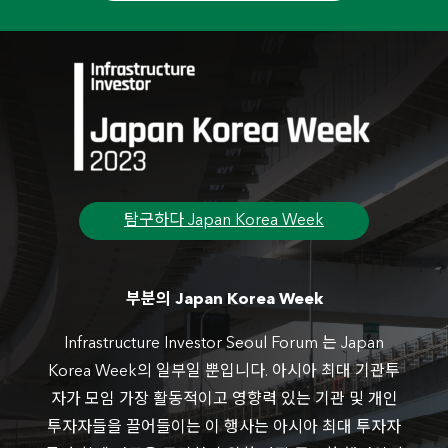
National Agricultural Cooperative Federation
National Federation of Fisheries Cooperatives
National Pension Service
NH Life Insurance
Samsung Fire & Marine Insurance
Seoul Guarantee Insurance
Shinhan Bank
The Korean Teachers' Credit Union
The Police Mutual Aid Association
탐구하다 Japan Korea Week
Tong Yang Life Insurance
ABL Life Insurance
AIA Life Insurance
부분의 Japan Korea Week
DGB Life Insurance
Fubon Hyundai Life
Infrastructure Investor Seoul Forum 는 Japan
Hana Financial Group
Korea Week의 일부일 뿐입니다. 아시아 최대 기관투
Hanhwa General Insurance
자가 모임 가장 활동적이고 영향력 있는 기관 및 개인
Hyundai Marine & Fire Insurance
투자자들을 끌어들이는 이 행사는 아시아 최대 투자자
Industrial Bank of Korea