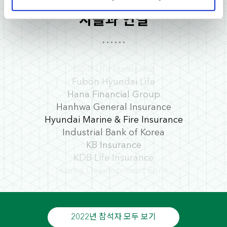
한국에서 가장 활동적인 기관 투자
The Korean Teachers' Credit Union
marketing and analysis. You can change these at any
The Police Mutual Aid Association
자들과 연결
time by clicking the settings below.
Tong Yang Life Insurance
ABL Life Insurance
AIA Life Insurance
DGB Life Insurance
Fubon Hyundai Life
Hana Financial Group
Hanhwa General Insurance
Hyundai Marine & Fire Insurance
Industrial Bank of Korea
KB Insurance
KDB Life Insurance
Korea Development Bank
Korea Fire Officials Credit Union
Korean Reinsurance
Korean Teachers Credit Union
2022년 참석자 모두 보기
MetLife Insurance