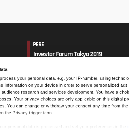
PERE
Investor Forum Tokyo 2019
data
17 October 2019,
シャングリ・ラ ホテル 東京
process your personal data, e.g. your IP-number, using technol
s information on your device in order to serve personalized ads
 audience research and services development. You have a choi
Book Now
poses. Your privacy choices are only applicable on this digital p
s. You can change or withdraw your consent any time from the
on the Privacy trigger icon.
our personal data is processed and set your preferences in the