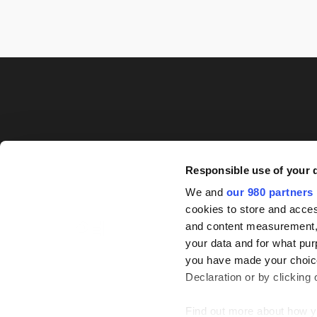
Responsible use of your 
We and
our 980 partners
cookies to store and acces
and content measurement,
your data and for what pur
you have made your choice
Declaration or by clicking 
Find out more about how y