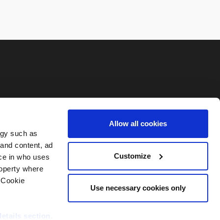
Allow all cookies
ogy such as
 and content, ad
Customize
ce in who uses
roperty where
 Cookie
Use necessary cookies only
details section
.