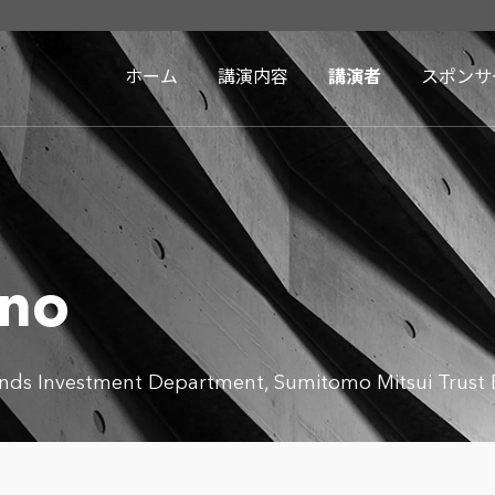
ホーム
講演内容
講演者
スポンサ
ino
unds Investment Department, Sumitomo Mitsui Trust