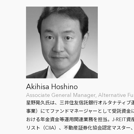
Akihisa Hoshino
Associate General Manager, Alternative F
星野晃久氏は、三井住友信託銀行オルタナティブ運
事業）にてファンドマネージャーとして受託資金に
おける年金資金等運用関連業務を担当。J-REI
リスト（CIIA）、不動産証券化協会認定マスタ